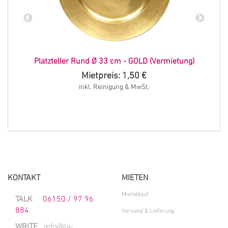
Platzteller Rund Ø 33 cm - GOLD (Vermietung)
S
Mietpreis: 1,50 €
inkl. Reinigung & MwSt.
KONTAKT
MIETEN
Mietablauf
TALK
06150 / 97 96
884
Versand & Lieferung
WRITE
info@la-