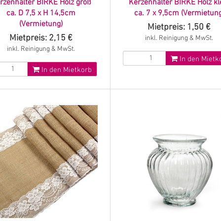
rzenhalter BIRKE Holz groß
Kerzenhalter BIRKE Holz kl
ca. D 7,5 x H 14,5cm
ca. 7 x 9,5cm (Vermietung
(Vermietung)
Mietpreis: 1,50 €
Mietpreis: 2,15 €
inkl. Reinigung & MwSt.
inkl. Reinigung & MwSt.
In den Mietk
In den Mietkorb