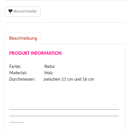
Wunschzettel
Beschreibung
PRODUKT INFORMATION
Farbe: Natur
Material: Holz
Durchmesser: zwischen 11 cm und 16 cm
______________________________________________________
______________________________________________________
_______