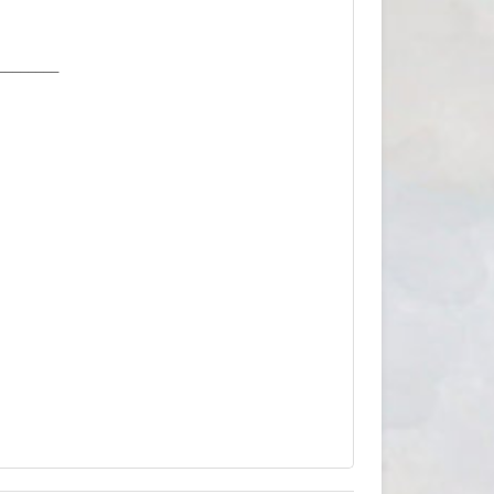
________