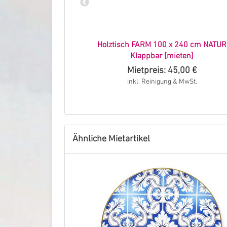
OLD (Vermietung)
Holztisch FARM 100 x 240 cm NATUR
Klappbar [mieten]
,60 €
Mietpreis: 45,00 €
 MwSt.
inkl. Reinigung & MwSt.
Ähnliche Mietartikel