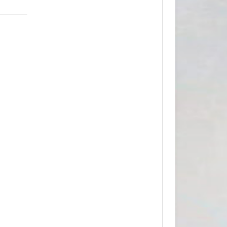
________