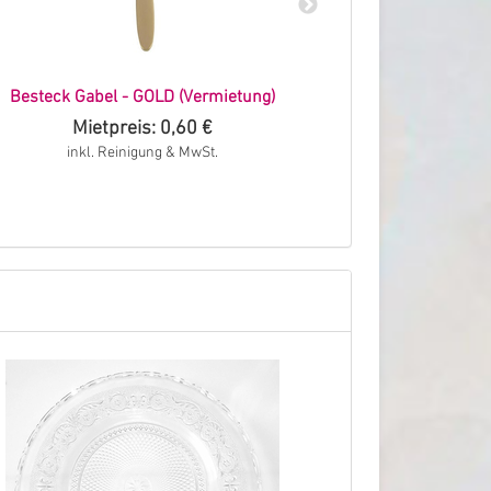
Besteck Gabel - GOLD (Vermietung)
Besteck Mess
Mietpreis: 0,60 €
Mie
inkl. Reinigung & MwSt.
inkl.