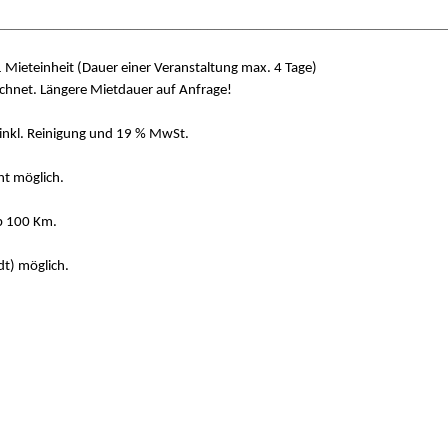
________________________________________________________________
Mieteinheit (Dauer einer Veranstaltung max. 4 Tage)
 Längere Mietdauer auf Anfrage!
kl. Reinigung und 19 % MwSt.
t möglich.
b 100 Km.
t) möglich.