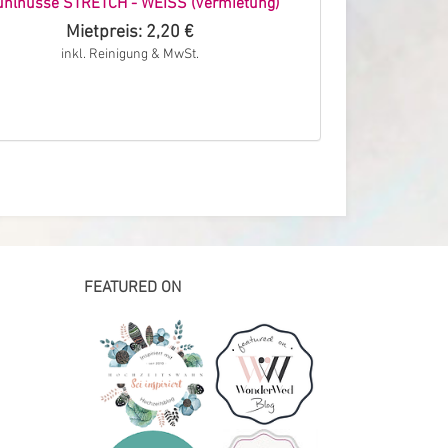
uhlhusse STRETCH - WEISS (Vermietung)
Tischdecke Qua
(
Mietpreis: 2,20 €
Mie
inkl. Reinigung & MwSt.
inkl.
FEATURED ON