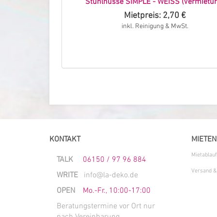
 280 cm - WEISS
Stuhlhusse SIMPLE - WEISS (Vermietun
g)
Mietpreis: 2,70 €
,00 €
inkl. Reinigung & MwSt.
 MwSt.
KONTAKT
MIETEN
Mietablauf
TALK
06150 / 97 96 884
Versand &
WRITE
info@la-deko.de
OPEN
Mo.-Fr., 10:00-17:00
Beratungstermine vor Ort nur