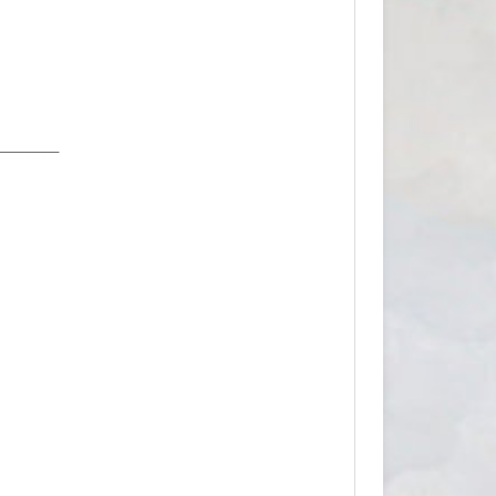
________