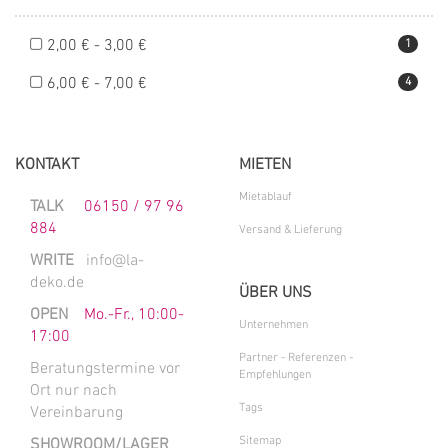
2,00 € - 3,00 €
1
6,00 € - 7,00 €
4
KONTAKT
MIETEN
Mietablauf
TALK
06150 / 97 96
884
Versand & Lieferung
WRITE
info@la-
deko.de
ÜBER UNS
OPEN
Mo.-Fr., 10:00-
Unternehmen
17:00
Partner - Referenzen -
Beratungstermine vor
Empfehlungen
Ort nur nach
Tags
Vereinbarung
Sitemap
SHOWROOM/LAGER